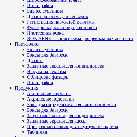
Полиграфия
Бизнес сувениры
Дизайн рекламы, интерьеров
Регистрация наружной рекламы
Фрезеровка, раскрой, гравировка
Плоттерная резка
BON SENS — программа для рекламных агентств
Портфолио
Бизнес сувениры
Боксы для батареек
Дизайн
Защитные экраны для кондиционера
Наружная реклама
Облицовка фасадов
Полиграфия
Продукция
Акриловые карманы
Акриловые подставки
Бокс для определения лояльности клиента
Боксы для батареек
Защитные экраны для кондиционера
Защитные экраны для кассы
Прозрачный столик для ноутбука из акрила
Таблички