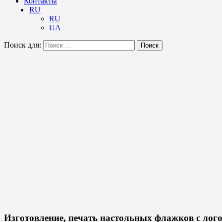
Контакты
RU
RU
UA
Поиск для:
Поиск
Изготовление, печать настольных флажков с лог