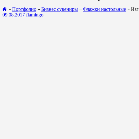
»
Портфолио
»
Бизнес сувениры
»
Флажки настольные
» Изг
09.08.2017
flamingo