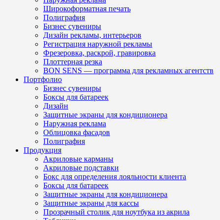
Широкоформатная печать
Полиграфия
Бизнес сувениры
Дизайн рекламы, интерьеров
Регистрация наружной рекламы
Фрезеровка, раскрой, гравировка
Плоттерная резка
BON SENS — программа для рекламных агентств
Портфолио
Бизнес сувениры
Боксы для батареек
Дизайн
Защитные экраны для кондиционера
Наружная реклама
Облицовка фасадов
Полиграфия
Продукция
Акриловые карманы
Акриловые подставки
Бокс для определения лояльности клиента
Боксы для батареек
Защитные экраны для кондиционера
Защитные экраны для кассы
Прозрачный столик для ноутбука из акрила