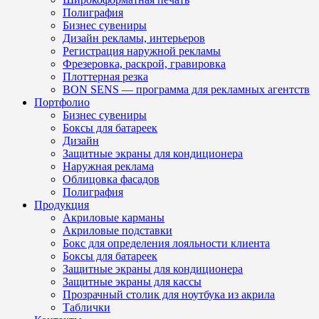
Полиграфия
Бизнес сувениры
Дизайн рекламы, интерьеров
Регистрация наружной рекламы
Фрезеровка, раскрой, гравировка
Плоттерная резка
BON SENS — программа для рекламных агентств
Портфолио
Бизнес сувениры
Боксы для батареек
Дизайн
Защитные экраны для кондиционера
Наружная реклама
Облицовка фасадов
Полиграфия
Продукция
Акриловые карманы
Акриловые подставки
Бокс для определения лояльности клиента
Боксы для батареек
Защитные экраны для кондиционера
Защитные экраны для кассы
Прозрачный столик для ноутбука из акрила
Таблички