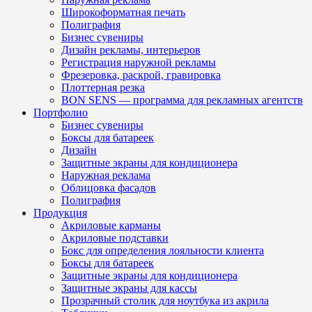
Широкоформатная печать
Полиграфия
Бизнес сувениры
Дизайн рекламы, интерьеров
Регистрация наружной рекламы
Фрезеровка, раскрой, гравировка
Плоттерная резка
BON SENS — программа для рекламных агентств
Портфолио
Бизнес сувениры
Боксы для батареек
Дизайн
Защитные экраны для кондиционера
Наружная реклама
Облицовка фасадов
Полиграфия
Продукция
Акриловые карманы
Акриловые подставки
Бокс для определения лояльности клиента
Боксы для батареек
Защитные экраны для кондиционера
Защитные экраны для кассы
Прозрачный столик для ноутбука из акрила