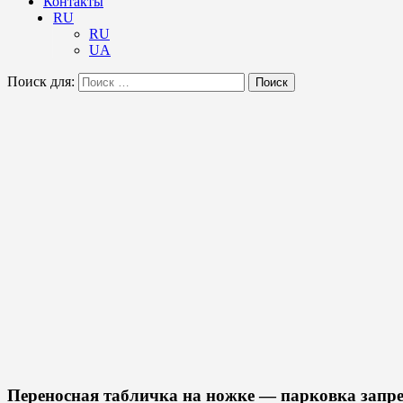
Контакты
RU
RU
UA
Поиск для:
Поиск
Переносная табличка на ножке — парковка запр