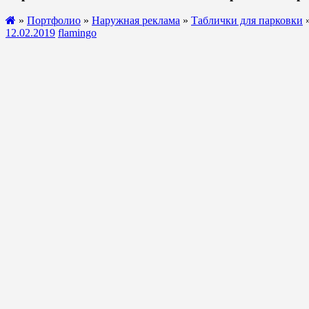
»
Портфолио
»
Наружная реклама
»
Таблички для парковки
»
12.02.2019
flamingo