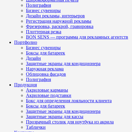
Полиграфия
Бизнес сувениры
Дизайн рекламы, интерьеров
Регистрация наружной рекламы
Фрезеровка, раскрой, гравировка
Плоттерная резка
BON SENS — программа для рекламных агентств
Портфолио
Бизнес сувениры
Боксы для батареек
Дизайн
Защитные экраны для кондиционера
Наружная реклама
Облицовка фасадов
Полиграфия
Продукция
Акриловые карманы
Акриловые подставки
Бокс для определения лояльности клиента
Боксы для батареек
Защитные экраны для кондиционера
Защитные экраны для кассы
Прозрачный столик для ноутбука из акрила
Таблички