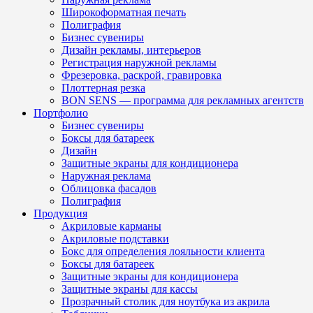
Широкоформатная печать
Полиграфия
Бизнес сувениры
Дизайн рекламы, интерьеров
Регистрация наружной рекламы
Фрезеровка, раскрой, гравировка
Плоттерная резка
BON SENS — программа для рекламных агентств
Портфолио
Бизнес сувениры
Боксы для батареек
Дизайн
Защитные экраны для кондиционера
Наружная реклама
Облицовка фасадов
Полиграфия
Продукция
Акриловые карманы
Акриловые подставки
Бокс для определения лояльности клиента
Боксы для батареек
Защитные экраны для кондиционера
Защитные экраны для кассы
Прозрачный столик для ноутбука из акрила