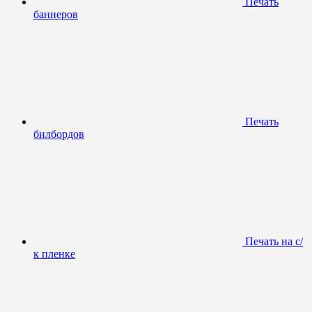
Печать
баннеров
Печать
билбордов
Печать на с/
к пленке