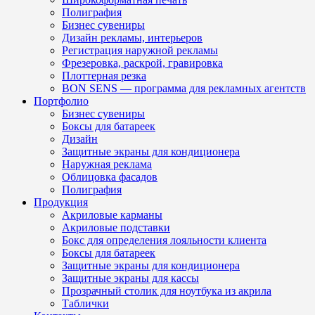
Полиграфия
Бизнес сувениры
Дизайн рекламы, интерьеров
Регистрация наружной рекламы
Фрезеровка, раскрой, гравировка
Плоттерная резка
BON SENS — программа для рекламных агентств
Портфолио
Бизнес сувениры
Боксы для батареек
Дизайн
Защитные экраны для кондиционера
Наружная реклама
Облицовка фасадов
Полиграфия
Продукция
Акриловые карманы
Акриловые подставки
Бокс для определения лояльности клиента
Боксы для батареек
Защитные экраны для кондиционера
Защитные экраны для кассы
Прозрачный столик для ноутбука из акрила
Таблички