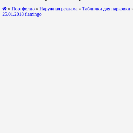
»
Портфолио
»
Наружная реклама
»
Таблички для парковки
»
25.01.2018
flamingo