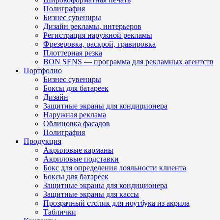
Полиграфия
Бизнес сувениры
Дизайн рекламы, интерьеров
Регистрация наружной рекламы
Фрезеровка, раскрой, гравировка
Плоттерная резка
BON SENS — программа для рекламных агентств
Портфолио
Бизнес сувениры
Боксы для батареек
Дизайн
Защитные экраны для кондиционера
Наружная реклама
Облицовка фасадов
Полиграфия
Продукция
Акриловые карманы
Акриловые подставки
Бокс для определения лояльности клиента
Боксы для батареек
Защитные экраны для кондиционера
Защитные экраны для кассы
Прозрачный столик для ноутбука из акрила
Таблички