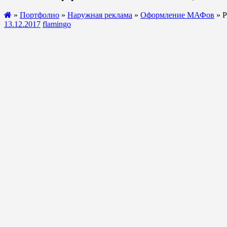
»
Портфолио
»
Наружная реклама
»
Оформление МАФов
» Р
13.12.2017
flamingo