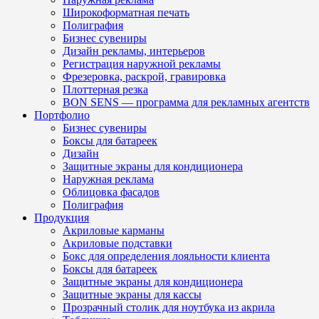
Широкоформатная печать
Полиграфия
Бизнес сувениры
Дизайн рекламы, интерьеров
Регистрация наружной рекламы
Фрезеровка, раскрой, гравировка
Плоттерная резка
BON SENS — программа для рекламных агентств
Портфолио
Бизнес сувениры
Боксы для батареек
Дизайн
Защитные экраны для кондиционера
Наружная реклама
Облицовка фасадов
Полиграфия
Продукция
Акриловые карманы
Акриловые подставки
Бокс для определения лояльности клиента
Боксы для батареек
Защитные экраны для кондиционера
Защитные экраны для кассы
Прозрачный столик для ноутбука из акрила