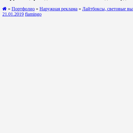
»
Портфолио
»
Наружная реклама
»
Лайтбоксы, световые вы
21.01.2019
flamingo