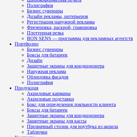
Полиграфия
Бизнес сувениры
Дизайн рекламы, интерьеров
Регистрация наружной рекламы
Фрезеровка, раскрой, гравировка
Плоттерная резка
BON SENS — программа для рекламных агентств
Портфолио
Бизнес сувениры
Боксы для батареек
Дизайн
Защитные экраны для кондиционера
Наружная реклама
Облицовка фасадов
Полиграфия
Продукция
Акриловые карманы
Акриловые подставки
Бокс для определения лояльности клиента
Боксы для батареек
Защитные экраны для кондиционера
Защитные экраны для кассы
Прозрачный столик для ноутбука из акрила
Таблички