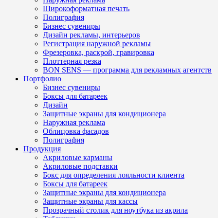
Широкоформатная печать
Полиграфия
Бизнес сувениры
Дизайн рекламы, интерьеров
Регистрация наружной рекламы
Фрезеровка, раскрой, гравировка
Плоттерная резка
BON SENS — программа для рекламных агентств
Портфолио
Бизнес сувениры
Боксы для батареек
Дизайн
Защитные экраны для кондиционера
Наружная реклама
Облицовка фасадов
Полиграфия
Продукция
Акриловые карманы
Акриловые подставки
Бокс для определения лояльности клиента
Боксы для батареек
Защитные экраны для кондиционера
Защитные экраны для кассы
Прозрачный столик для ноутбука из акрила