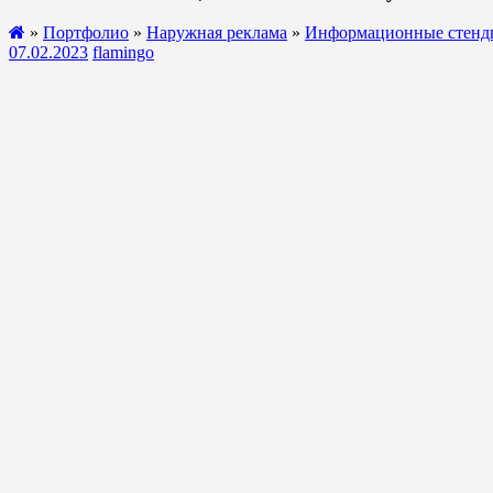
»
Портфолио
»
Наружная реклама
»
Информационные стенд
07.02.2023
flamingo