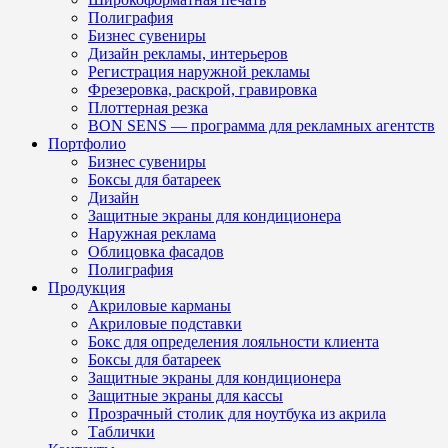
Полиграфия
Бизнес сувениры
Дизайн рекламы, интерьеров
Регистрация наружной рекламы
Фрезеровка, раскрой, гравировка
Плоттерная резка
BON SENS — программа для рекламных агентств
Портфолио
Бизнес сувениры
Боксы для батареек
Дизайн
Защитные экраны для кондиционера
Наружная реклама
Облицовка фасадов
Полиграфия
Продукция
Акриловые карманы
Акриловые подставки
Бокс для определения лояльности клиента
Боксы для батареек
Защитные экраны для кондиционера
Защитные экраны для кассы
Прозрачный столик для ноутбука из акрила
Таблички