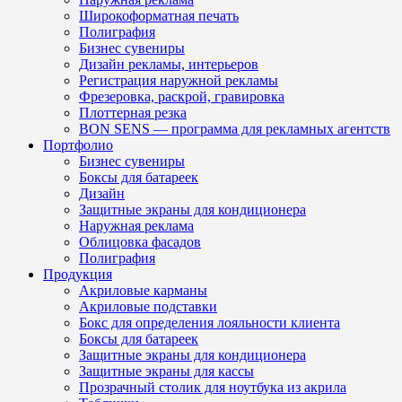
Широкоформатная печать
Полиграфия
Бизнес сувениры
Дизайн рекламы, интерьеров
Регистрация наружной рекламы
Фрезеровка, раскрой, гравировка
Плоттерная резка
BON SENS — программа для рекламных агентств
Портфолио
Бизнес сувениры
Боксы для батареек
Дизайн
Защитные экраны для кондиционера
Наружная реклама
Облицовка фасадов
Полиграфия
Продукция
Акриловые карманы
Акриловые подставки
Бокс для определения лояльности клиента
Боксы для батареек
Защитные экраны для кондиционера
Защитные экраны для кассы
Прозрачный столик для ноутбука из акрила