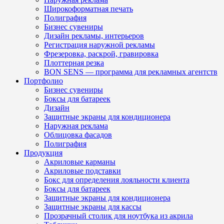
Широкоформатная печать
Полиграфия
Бизнес сувениры
Дизайн рекламы, интерьеров
Регистрация наружной рекламы
Фрезеровка, раскрой, гравировка
Плоттерная резка
BON SENS — программа для рекламных агентств
Портфолио
Бизнес сувениры
Боксы для батареек
Дизайн
Защитные экраны для кондиционера
Наружная реклама
Облицовка фасадов
Полиграфия
Продукция
Акриловые карманы
Акриловые подставки
Бокс для определения лояльности клиента
Боксы для батареек
Защитные экраны для кондиционера
Защитные экраны для кассы
Прозрачный столик для ноутбука из акрила