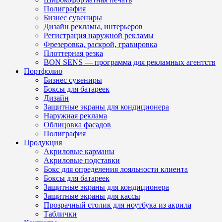
Полиграфия
Бизнес сувениры
Дизайн рекламы, интерьеров
Регистрация наружной рекламы
Фрезеровка, раскрой, гравировка
Плоттерная резка
BON SENS — программа для рекламных агентств
Портфолио
Бизнес сувениры
Боксы для батареек
Дизайн
Защитные экраны для кондиционера
Наружная реклама
Облицовка фасадов
Полиграфия
Продукция
Акриловые карманы
Акриловые подставки
Бокс для определения лояльности клиента
Боксы для батареек
Защитные экраны для кондиционера
Защитные экраны для кассы
Прозрачный столик для ноутбука из акрила
Таблички