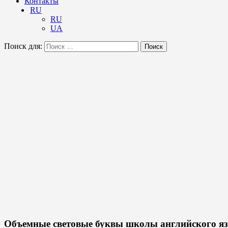
Контакты
RU
RU
UA
Поиск для:
Поиск
Объемные световые буквы школы английского я