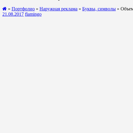
»
Портфолио
»
Наружная реклама
»
Буквы, символы
» Объем
21.08.2017
flamingo