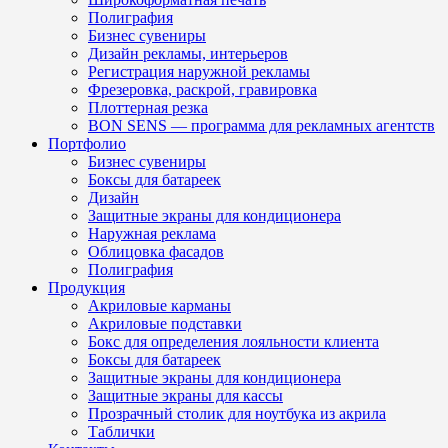
Полиграфия
Бизнес сувениры
Дизайн рекламы, интерьеров
Регистрация наружной рекламы
Фрезеровка, раскрой, гравировка
Плоттерная резка
BON SENS — программа для рекламных агентств
Портфолио
Бизнес сувениры
Боксы для батареек
Дизайн
Защитные экраны для кондиционера
Наружная реклама
Облицовка фасадов
Полиграфия
Продукция
Акриловые карманы
Акриловые подставки
Бокс для определения лояльности клиента
Боксы для батареек
Защитные экраны для кондиционера
Защитные экраны для кассы
Прозрачный столик для ноутбука из акрила
Таблички