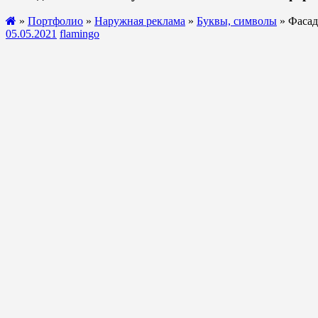
»
Портфолио
»
Наружная реклама
»
Буквы, символы
» Фасад
05.05.2021
flamingo