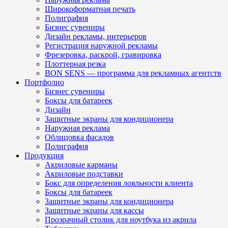
Широкоформатная печать
Полиграфия
Бизнес сувениры
Дизайн рекламы, интерьеров
Регистрация наружной рекламы
Фрезеровка, раскрой, гравировка
Плоттерная резка
BON SENS — программа для рекламных агентств
Портфолио
Бизнес сувениры
Боксы для батареек
Дизайн
Защитные экраны для кондиционера
Наружная реклама
Облицовка фасадов
Полиграфия
Продукция
Акриловые карманы
Акриловые подставки
Бокс для определения лояльности клиента
Боксы для батареек
Защитные экраны для кондиционера
Защитные экраны для кассы
Прозрачный столик для ноутбука из акрила