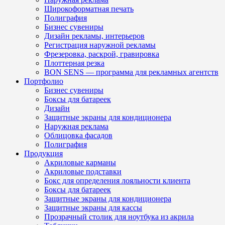
Широкоформатная печать
Полиграфия
Бизнес сувениры
Дизайн рекламы, интерьеров
Регистрация наружной рекламы
Фрезеровка, раскрой, гравировка
Плоттерная резка
BON SENS — программа для рекламных агентств
Портфолио
Бизнес сувениры
Боксы для батареек
Дизайн
Защитные экраны для кондиционера
Наружная реклама
Облицовка фасадов
Полиграфия
Продукция
Акриловые карманы
Акриловые подставки
Бокс для определения лояльности клиента
Боксы для батареек
Защитные экраны для кондиционера
Защитные экраны для кассы
Прозрачный столик для ноутбука из акрила