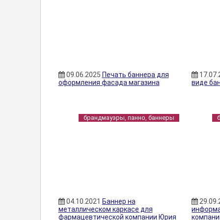
09.06.2025
Печать баннера для
17.07
оформления фасада магазина
виде ба
брандмауэры, панно, баннеры
04.10.2021
Баннер на
29.09
металлическом каркасе для
информа
фармацевтической компании Юрия
компани