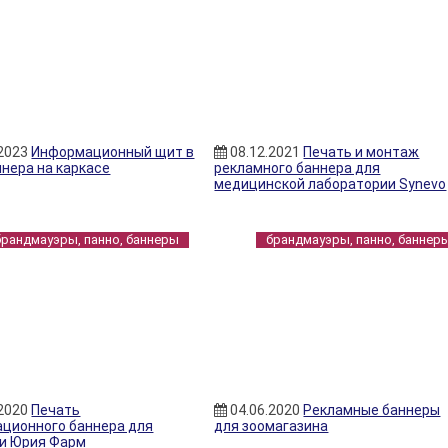
.2023
Информационный щит в
08.12.2021
Печать и монтаж
ннера на каркасе
рекламного баннера для
медицинской лаборатории Synevo
брандмауэры, панно, баннеры
брандмауэры, панно, баннер
.2020
Печать
04.06.2020
Рекламные баннеры
ционного баннера для
для зоомагазина
и Юрия Фарм