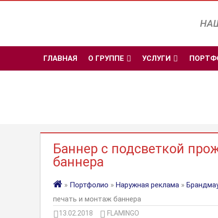
Перейти
к
НАШ
содержимому
ГЛАВНАЯ
О ГРУППЕ
УСЛУГИ
ПОРТФ
Баннер с подсветкой про
баннера
»
Портфолио
»
Наружная реклама
»
Брандмау
печать и монтаж баннера
13.02.2018
FLAMINGO