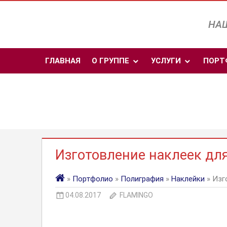
Перейти
к
НАШ
содержимому
ГЛАВНАЯ
О ГРУППЕ
УСЛУГИ
ПОРТ
Изготовление наклеек дл
»
Портфолио
»
Полиграфия
»
Наклейки
» Изг
04.08.2017
FLAMINGO