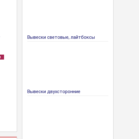
я
Вывески световые, лайтбоксы
и
Вывески двухсторонние