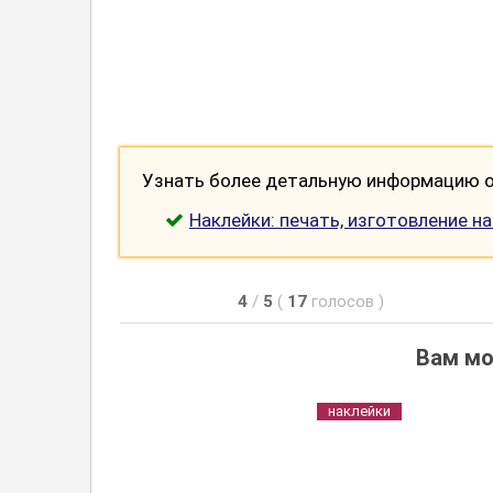
Узнать более детальную информацию о 
Наклейки: печать, изготовление н
4
/
5
(
17
голосов
)
Вам мо
наклейки