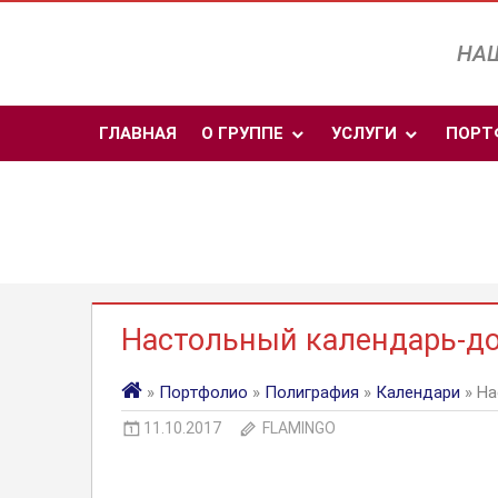
Перейти
к
НАШ
содержимому
ГЛАВНАЯ
О ГРУППЕ
УСЛУГИ
ПОРТ
Настольный календарь-д
»
Портфолио
»
Полиграфия
»
Календари
» На
11.10.2017
FLAMINGO