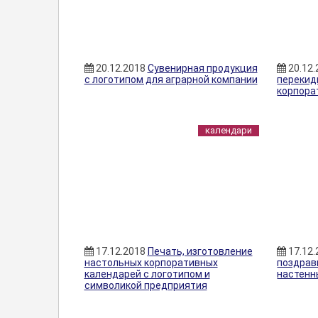
20.12.2018
Сувенирная продукция
20.12
с логотипом для аграрной компании
перекид
корпора
календари
17.12.2018
Печать, изготовление
17.12
настольных корпоративных
поздрав
календарей с логотипом и
настенн
символикой предприятия