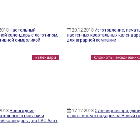
.2018
Настольный
20.12.2018
Изготовление, печат
ной календарь с логотипом,
настенных квартальных календар
тивной символикой
для аграрной компании
календари
блокноты, ежедневник
.2018
Новогодние,
17.12.2018
Сувенирная продукц
ительные открытки и
с логотипом в подарок на Новый г
ый календарь для ПАО Азот