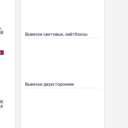
ь
ей
Вывески световые, лайтбоксы
и
Вывески двухсторонние
ия
од