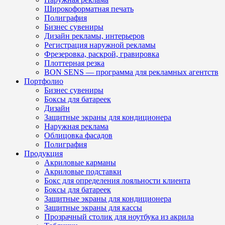
Широкоформатная печать
Полиграфия
Бизнес сувениры
Дизайн рекламы, интерьеров
Регистрация наружной рекламы
Фрезеровка, раскрой, гравировка
Плоттерная резка
BON SENS — программа для рекламных агентств
Портфолио
Бизнес сувениры
Боксы для батареек
Дизайн
Защитные экраны для кондиционера
Наружная реклама
Облицовка фасадов
Полиграфия
Продукция
Акриловые карманы
Акриловые подставки
Бокс для определения лояльности клиента
Боксы для батареек
Защитные экраны для кондиционера
Защитные экраны для кассы
Прозрачный столик для ноутбука из акрила