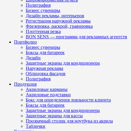
Полиграфия
Бизнес сувениры
Дизайн рекламы, интерьеров
Регистрация наружной рекламы
Фрезеровка, раскрой, гравировка
Плоттерная резка
BON SENS — программа для рекламных агентств
Портфолио
Бизнес сувениры
Боксы для батареек
Дизайн
Защитные экраны для кондиционера
Наружная реклама
Облицовка фасадов
Полиграфия
Продукция
Акриловые карманы
Акриловые подставки
Бокс для определения лояльности клиента
Боксы для батареек
Защитные экраны для кондиционера
Защитные экраны для кассы
Прозрачный столик для ноутбука из акрила
Таблички