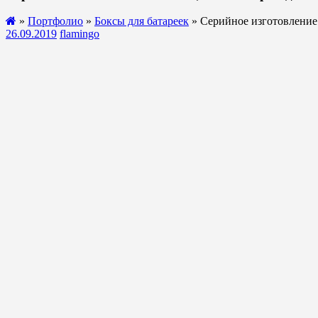
»
Портфолио
»
Боксы для батареек
» Серийное изготовление 
26.09.2019
flamingo