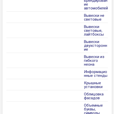
Брендирован
ие
автомобилей
Вывески не
световые
Вывески
световые,
лайтбоксы
Вывески
двухсторонн
ие
Вывески из
гибкого
неона
Информацио
нные стенды
Крышные
установки
Облицовка
фасадов
Объемные
буквы,
символы