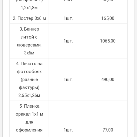
1,2х1,8м
2. Постер 3х6 м
1шт.
165,00
3. Баннер
литой с
1шт.
1065,00
люверсами,
3х6м
4. Печать на
фотообоях
(разные
1шт.
490,00
фактуры)
2,65х1,26м
5. Пленка
оракал 1х1 м
для
оформления
1шт.
77,00