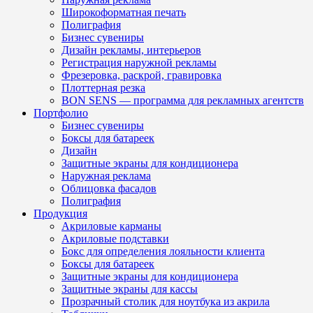
Широкоформатная печать
Полиграфия
Бизнес сувениры
Дизайн рекламы, интерьеров
Регистрация наружной рекламы
Фрезеровка, раскрой, гравировка
Плоттерная резка
BON SENS — программа для рекламных агентств
Портфолио
Бизнес сувениры
Боксы для батареек
Дизайн
Защитные экраны для кондиционера
Наружная реклама
Облицовка фасадов
Полиграфия
Продукция
Акриловые карманы
Акриловые подставки
Бокс для определения лояльности клиента
Боксы для батареек
Защитные экраны для кондиционера
Защитные экраны для кассы
Прозрачный столик для ноутбука из акрила