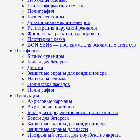
Широкоформатная печать
Полиграфия
Бизнес сувениры
Дизайн рекламы, интерьеров
Регистрация наружной рекламы
Фрезеровка, раскрой, гравировка
Плоттерная резка
BON SENS — программа для рекламных агентств
Портфолио
Бизнес сувениры
Боксы для батареек
Дизайн
Защитные экраны для кондиционера
Наружная реклама
Облицовка фасадов
Полиграфия
Продукция
Акриловые карманы
Акриловые подставки
Бокс для определения лояльности клиента
Боксы для батареек
Защитные экраны для кондиционера
Защитные экраны для кассы
Прозрачный столик для ноутбука из акрила