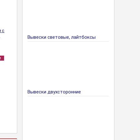
 с
е
Вывески световые, лайтбоксы
м
Вывески двухсторонние