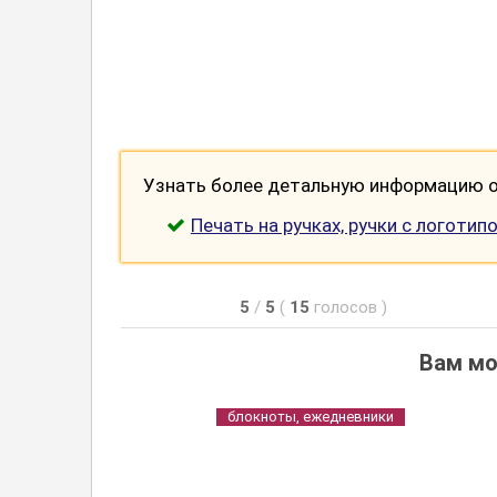
Узнать более детальную информацию о 
Печать на ручках, ручки с логотип
5
/
5
(
15
голосов
)
Вам мо
блокноты, ежедневники