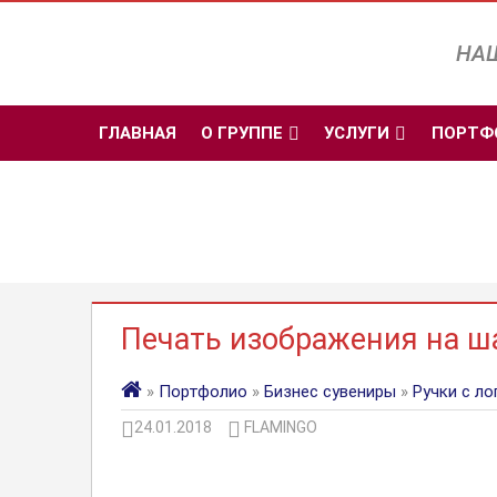
Перейти
к
НАШ
содержимому
ГЛАВНАЯ
О ГРУППЕ
УСЛУГИ
ПОРТФ
Печать изображения на ш
»
Портфолио
»
Бизнес сувениры
»
Ручки с л
24.01.2018
FLAMINGO