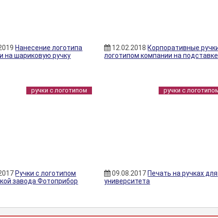
.2019
Нанесение логотипа
12.02.2018
Корпоративные ручки
и на шариковую ручку
логотипом компании на подставк
ручки с логотипом
ручки с логотипо
.2017
Ручки с логотипом
09.08.2017
Печать на ручках для
кой завода Фотоприбор
университета