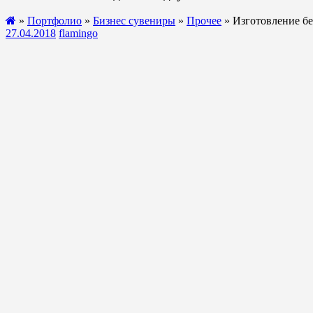
»
Портфолио
»
Бизнес сувениры
»
Прочее
» Изготовление бе
27.04.2018
flamingo