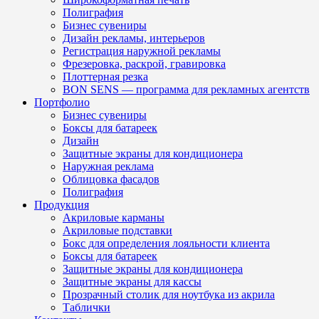
Полиграфия
Бизнес сувениры
Дизайн рекламы, интерьеров
Регистрация наружной рекламы
Фрезеровка, раскрой, гравировка
Плоттерная резка
BON SENS — программа для рекламных агентств
Портфолио
Бизнес сувениры
Боксы для батареек
Дизайн
Защитные экраны для кондиционера
Наружная реклама
Облицовка фасадов
Полиграфия
Продукция
Акриловые карманы
Акриловые подставки
Бокс для определения лояльности клиента
Боксы для батареек
Защитные экраны для кондиционера
Защитные экраны для кассы
Прозрачный столик для ноутбука из акрила
Таблички