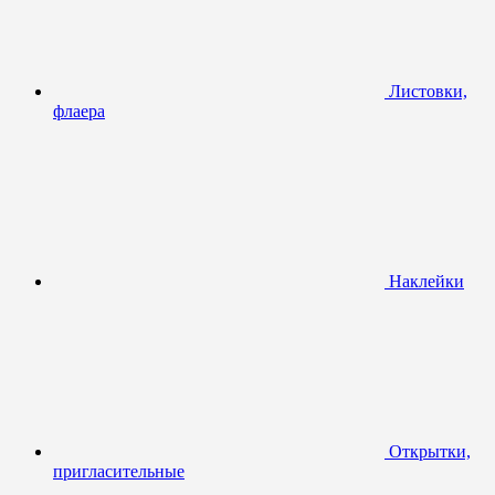
Листовки,
флаера
Наклейки
Открытки,
пригласительные