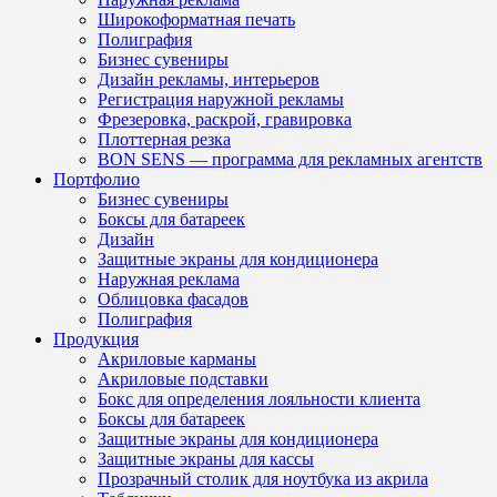
Широкоформатная печать
Полиграфия
Бизнес сувениры
Дизайн рекламы, интерьеров
Регистрация наружной рекламы
Фрезеровка, раскрой, гравировка
Плоттерная резка
BON SENS — программа для рекламных агентств
Портфолио
Бизнес сувениры
Боксы для батареек
Дизайн
Защитные экраны для кондиционера
Наружная реклама
Облицовка фасадов
Полиграфия
Продукция
Акриловые карманы
Акриловые подставки
Бокс для определения лояльности клиента
Боксы для батареек
Защитные экраны для кондиционера
Защитные экраны для кассы
Прозрачный столик для ноутбука из акрила