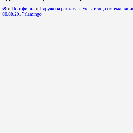
»
Портфолио
»
Наружная реклама
»
Указатели, система нав
08.08.2017
flamingo