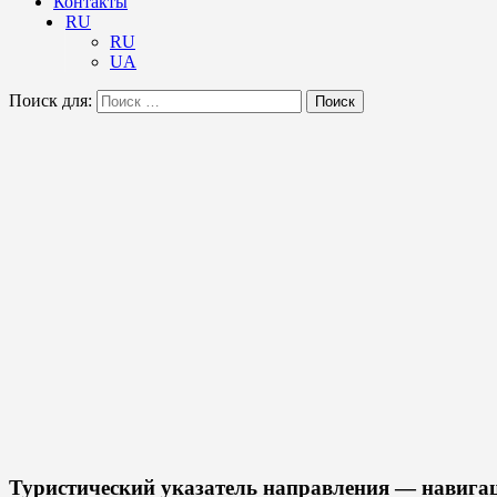
Контакты
RU
RU
UA
Поиск для:
Поиск
Туристический указатель направления — навигац