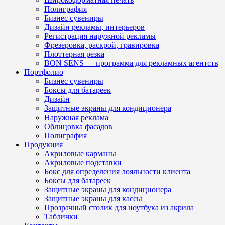
Полиграфия
Бизнес сувениры
Дизайн рекламы, интерьеров
Регистрация наружной рекламы
Фрезеровка, раскрой, гравировка
Плоттерная резка
BON SENS — программа для рекламных агентств
Портфолио
Бизнес сувениры
Боксы для батареек
Дизайн
Защитные экраны для кондиционера
Наружная реклама
Облицовка фасадов
Полиграфия
Продукция
Акриловые карманы
Акриловые подставки
Бокс для определения лояльности клиента
Боксы для батареек
Защитные экраны для кондиционера
Защитные экраны для кассы
Прозрачный столик для ноутбука из акрила
Таблички