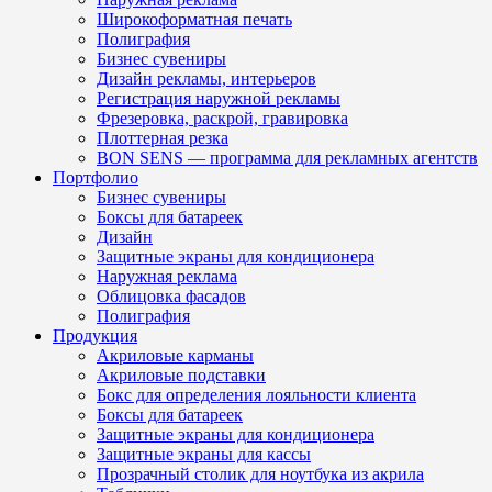
Широкоформатная печать
Полиграфия
Бизнес сувениры
Дизайн рекламы, интерьеров
Регистрация наружной рекламы
Фрезеровка, раскрой, гравировка
Плоттерная резка
BON SENS — программа для рекламных агентств
Портфолио
Бизнес сувениры
Боксы для батареек
Дизайн
Защитные экраны для кондиционера
Наружная реклама
Облицовка фасадов
Полиграфия
Продукция
Акриловые карманы
Акриловые подставки
Бокс для определения лояльности клиента
Боксы для батареек
Защитные экраны для кондиционера
Защитные экраны для кассы
Прозрачный столик для ноутбука из акрила