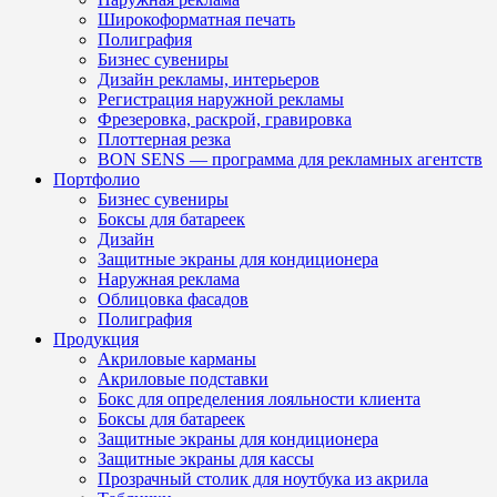
Широкоформатная печать
Полиграфия
Бизнес сувениры
Дизайн рекламы, интерьеров
Регистрация наружной рекламы
Фрезеровка, раскрой, гравировка
Плоттерная резка
BON SENS — программа для рекламных агентств
Портфолио
Бизнес сувениры
Боксы для батареек
Дизайн
Защитные экраны для кондиционера
Наружная реклама
Облицовка фасадов
Полиграфия
Продукция
Акриловые карманы
Акриловые подставки
Бокс для определения лояльности клиента
Боксы для батареек
Защитные экраны для кондиционера
Защитные экраны для кассы
Прозрачный столик для ноутбука из акрила