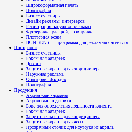
Широкоформатная печать
Полиграфия
Бизнес сувениры
Дизайн рекламы, интерьеров
Регистрация наружной рекламы
Фрезеровка, раскрой, гравировка
Плоттерная резка
BON SENS — программа для рекламных агентств
Портфолио
Бизнес сувениры
Боксы для батареек
Дизайн
Защитные экраны для кондиционера
Наружная реклама
Облицовка фасадов
Полиграфия
Продукция
Акриловые карманы
Акриловые подставки
Бокс для определения лояльности клиента
Боксы для батареек
Защитные экраны для кондиционера
Защитные экраны для кассы
Прозрачный столик для ноутбука из акрила