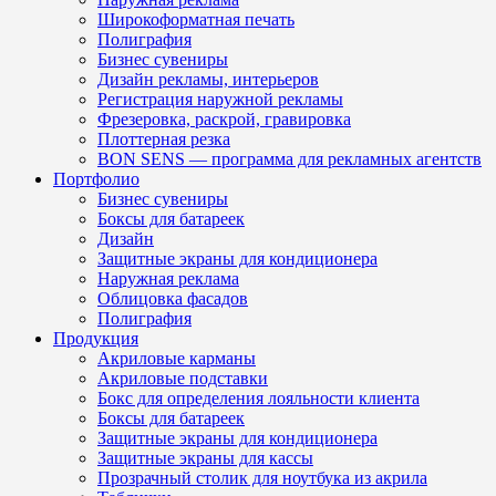
Широкоформатная печать
Полиграфия
Бизнес сувениры
Дизайн рекламы, интерьеров
Регистрация наружной рекламы
Фрезеровка, раскрой, гравировка
Плоттерная резка
BON SENS — программа для рекламных агентств
Портфолио
Бизнес сувениры
Боксы для батареек
Дизайн
Защитные экраны для кондиционера
Наружная реклама
Облицовка фасадов
Полиграфия
Продукция
Акриловые карманы
Акриловые подставки
Бокс для определения лояльности клиента
Боксы для батареек
Защитные экраны для кондиционера
Защитные экраны для кассы
Прозрачный столик для ноутбука из акрила