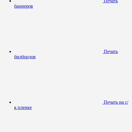
Печать
баннеров
Печать
билбордов
Печать на с/
к пленке