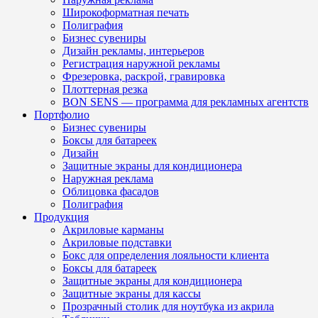
Широкоформатная печать
Полиграфия
Бизнес сувениры
Дизайн рекламы, интерьеров
Регистрация наружной рекламы
Фрезеровка, раскрой, гравировка
Плоттерная резка
BON SENS — программа для рекламных агентств
Портфолио
Бизнес сувениры
Боксы для батареек
Дизайн
Защитные экраны для кондиционера
Наружная реклама
Облицовка фасадов
Полиграфия
Продукция
Акриловые карманы
Акриловые подставки
Бокс для определения лояльности клиента
Боксы для батареек
Защитные экраны для кондиционера
Защитные экраны для кассы
Прозрачный столик для ноутбука из акрила