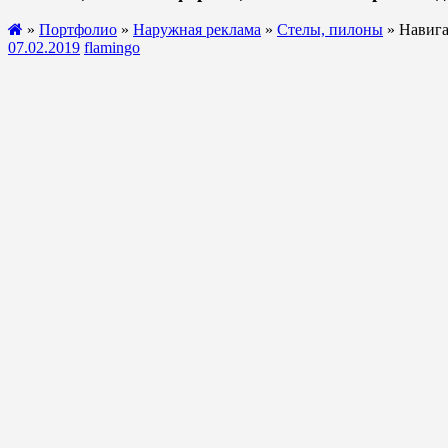
»
Портфолио
»
Наружная реклама
»
Стелы, пилоны
» Навига
07.02.2019
flamingo