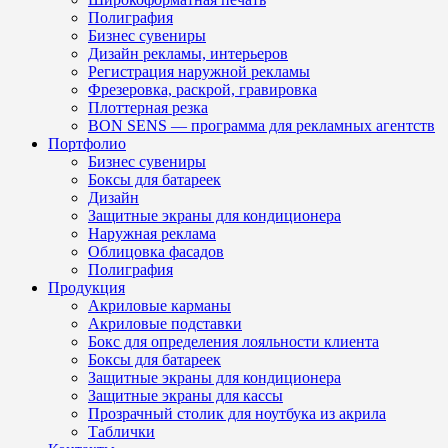
Полиграфия
Бизнес сувениры
Дизайн рекламы, интерьеров
Регистрация наружной рекламы
Фрезеровка, раскрой, гравировка
Плоттерная резка
BON SENS — программа для рекламных агентств
Портфолио
Бизнес сувениры
Боксы для батареек
Дизайн
Защитные экраны для кондиционера
Наружная реклама
Облицовка фасадов
Полиграфия
Продукция
Акриловые карманы
Акриловые подставки
Бокс для определения лояльности клиента
Боксы для батареек
Защитные экраны для кондиционера
Защитные экраны для кассы
Прозрачный столик для ноутбука из акрила
Таблички