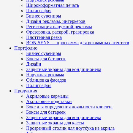
Широкоформатная печать
Полиграфия
Бизнес сувениры
Дизайн рекламы, интерьеров
Регистрация наружной рекламы
Фрезеровка, раскрой, гравировка
Плоттерная резка
BON SENS — программа для рекламных агентств
Портфолио
Бизнес сувениры
Боксы для батареек
Дизайн
Защитные экраны для кондиционера
Наружная реклама
Облицовка фасадов
Полиграфия
Продукция
Акриловые карманы
Акриловые подставки
Бокс для определения лояльности клиента
Боксы для батареек
Защитные экраны для кондиционера
Защитные экраны для кассы
Прозрачный столик для ноутбука из акрила