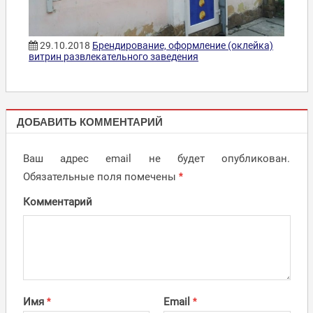
29.10.2018
Брендирование, оформление (оклейка)
витрин развлекательного заведения
ОФОРМЛЕНИЕ,
ДОБАВИТЬ КОММЕНТАРИЙ
ОКЛЕЙКА
ВИТРИН
Ваш адрес email не будет опубликован.
Обязательные поля помечены
*
Комментарий
Имя
*
Email
*