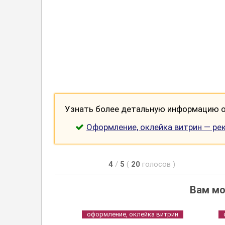
Узнать более детальную информацию о 
Оформление, оклейка витрин — ре
4
/
5
(
20
голосов
)
Вам мо
оформление, оклейка витрин