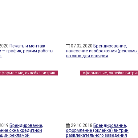
.2020
Печать и монтаж
07.02.2020
Брендирование,
и — график, режим работы
нанесение изображения (рекламы
а
на окно для солярия
оформление, оклейка витрин
оформление, оклейка витри
.2019
Брендирование,
29.10.2018
Брендирование,
ние окна кредитной
оформление (оклейка) витрин
ации рекламой
развлекательного заведения