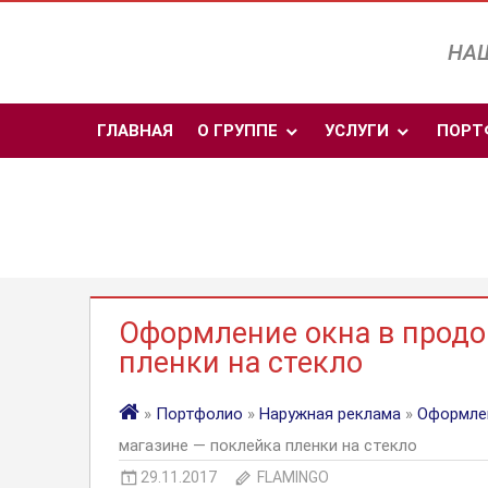
Перейти
к
НАШ
содержимому
ГЛАВНАЯ
О ГРУППЕ
УСЛУГИ
ПОРТ
Оформление окна в продо
пленки на стекло
»
Портфолио
»
Наружная реклама
»
Оформлен
магазине — поклейка пленки на стекло
29.11.2017
FLAMINGO