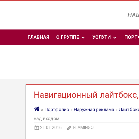
Перейти
к
НАШ
содержимому
ГЛАВНАЯ
О ГРУППЕ
УСЛУГИ
ПОРТ
Навигационный лайтбокс,
»
Портфолио
»
Наружная реклама
»
Лайтбокс
над входом
21.01.2016
FLAMINGO