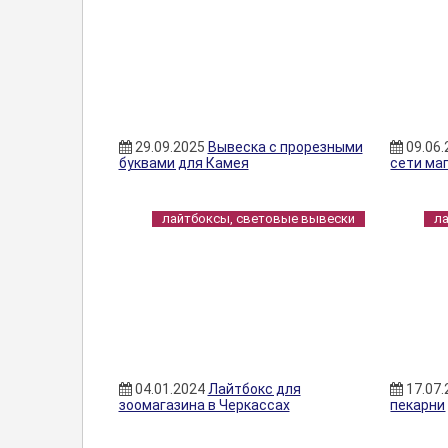
29.09.2025
Вывеска с прорезными
09.06
буквами для Камея
сети ма
лайтбоксы, световые вывески
л
04.01.2024
Лайтбокс для
17.07
зоомагазина в Черкассах
пекарни