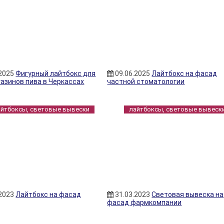
.2025
Фигурный лайтбокс для
09.06.2025
Лайтбокс на фасад
газинов пива в Черкассах
частной стоматологии
айтбоксы, световые вывески
лайтбоксы, световые вывеск
.2023
Лайтбокс на фасад
31.03.2023
Световая вывеска на
фасад фармкомпании