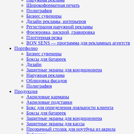
Широкоформатная печать
Полиграфия
Бизнес сувениры
Дизайн рекламы, интерьеров
Регистрация наружной рекламы
Фрезеровка, раскрой, гравировка
Плоттерная резка
BON SENS — программа для рекламных агентств
Портфолио
Бизнес сувениры
Боксы для батареек
Дизайн
Защитные экраны для кондиционера
Наружная реклама
Облицовка фасадов
Полиграфия
Продукция
Акриловые карманы
Акриловые подставки
Бокс для определения лояльности клиента
Боксы для батареек
Защитные экраны для кондиционера
Защитные экраны для кассы
Прозрачный столик для ноутбука из акрила