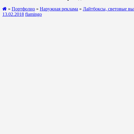
»
Портфолио
»
Наружная реклама
»
Лайтбоксы, световые вы
13.02.2018
flamingo