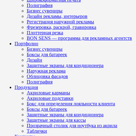
Полиграфия
Бизнес сувениры
Дизайн рекламы, интерьеров
Регистрация наружной рекламы
Фрезеровка, раскрой, гравировка
Плоттерная резка
BON SENS — программа для рекламных агентств
Портфолио
Бизнес сувениры
Боксы для батареек
Дизайн
Защитные экраны для кондиционера
Наружная реклама
Облицовка фасадов
Полиграфия
Продукция
Акриловые карманы
Акриловые подставки
Бокс для определения лояльности клиента
Боксы для батареек
Защитные экраны для кондиционера
Защитные экраны для кассы
Прозрачный столик для ноутбука из акрила
Таблички