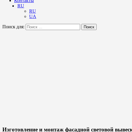
Контакты
RU
RU
UA
Поиск для:
Поиск
Изготовление и монтаж фасадной световой выве