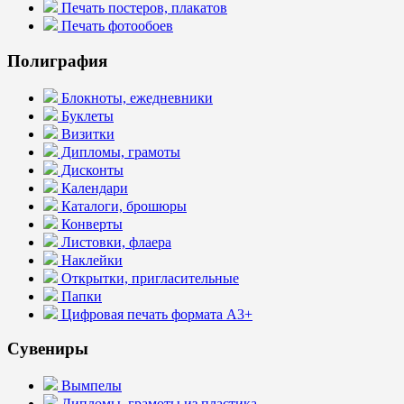
Печать постеров, плакатов
Печать фотообоев
Полиграфия
Блокноты, ежедневники
Буклеты
Визитки
Дипломы, грамоты
Дисконты
Календари
Каталоги, брошюры
Конверты
Листовки, флаера
Наклейки
Открытки, пригласительные
Папки
Цифровая печать формата А3+
Сувениры
Вымпелы
Дипломы, грамоты из пластика