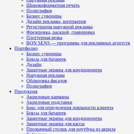
Широкоформатная печать
Полиграфия
Бизнес сувениры
Дизайн рекламы, интерьеров
Регистрация наружной рекламы
Фрезеровка, раскрой, гравировка
Плоттерная резка
BON SENS — программа для рекламных агентств
Портфолио
Бизнес сувениры
Боксы для батареек
Дизайн
Защитные экраны для кондиционера
Наружная реклама
Облицовка фасадов
Полиграфия
Продукция
Акриловые карманы
Акриловые подставки
Бокс для определения лояльности клиента
Боксы для батареек
Защитные экраны для кондиционера
Защитные экраны для кассы
Прозрачный столик для ноутбука из акрила