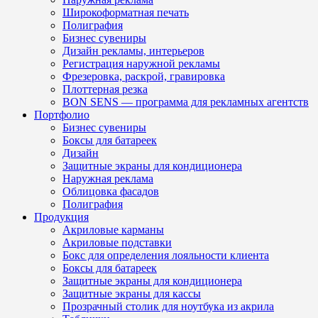
Широкоформатная печать
Полиграфия
Бизнес сувениры
Дизайн рекламы, интерьеров
Регистрация наружной рекламы
Фрезеровка, раскрой, гравировка
Плоттерная резка
BON SENS — программа для рекламных агентств
Портфолио
Бизнес сувениры
Боксы для батареек
Дизайн
Защитные экраны для кондиционера
Наружная реклама
Облицовка фасадов
Полиграфия
Продукция
Акриловые карманы
Акриловые подставки
Бокс для определения лояльности клиента
Боксы для батареек
Защитные экраны для кондиционера
Защитные экраны для кассы
Прозрачный столик для ноутбука из акрила