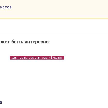
икатов
жет быть интересно:
дипломы, грамоты, сертификаты
в