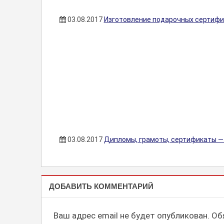
03.08.2017
Изготовление подарочных сертифи
03.08.2017
Дипломы, грамоты, сертификаты — 
ДИПЛОМЫ,
ДОБАВИТЬ КОММЕНТАРИЙ
ГРАМОТЫ,
СЕРТИФИКАТЫ
Ваш адрес email не будет опубликован.
Обя