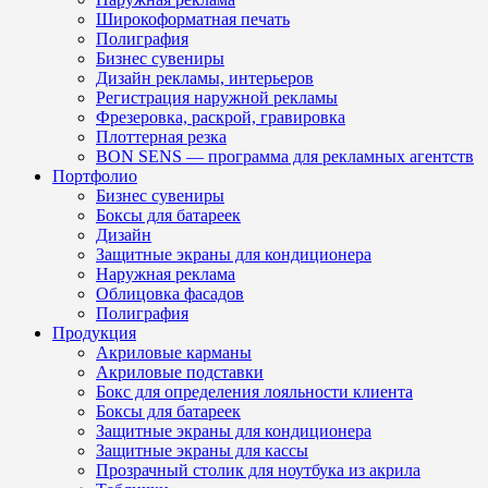
Широкоформатная печать
Полиграфия
Бизнес сувениры
Дизайн рекламы, интерьеров
Регистрация наружной рекламы
Фрезеровка, раскрой, гравировка
Плоттерная резка
BON SENS — программа для рекламных агентств
Портфолио
Бизнес сувениры
Боксы для батареек
Дизайн
Защитные экраны для кондиционера
Наружная реклама
Облицовка фасадов
Полиграфия
Продукция
Акриловые карманы
Акриловые подставки
Бокс для определения лояльности клиента
Боксы для батареек
Защитные экраны для кондиционера
Защитные экраны для кассы
Прозрачный столик для ноутбука из акрила