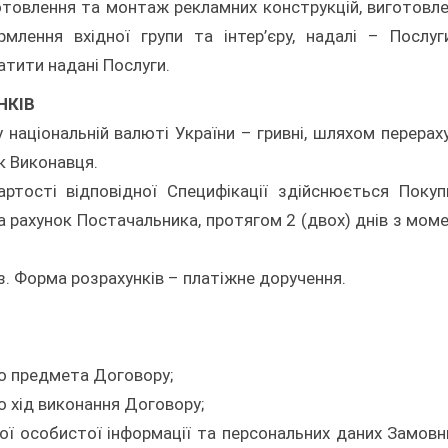
готовлення та монтаж рекламних конструкцій, виготовл
рмлення вхідної групи та інтер’єру, надалі – Послуг
тити надані Послуги.
НКІВ
 національній валюті України – гривні, шляхом перерах
к Виконавця.
артості відповідної Специфікації здійснюється Поку
 рахунок Постачальника, протягом 2 (двох) днів з мом
з. Форма розрахунків – платіжне доручення.
до предмета Договору;
о хід виконання Договору;
ї особистої інформації та персональних даних Замовн