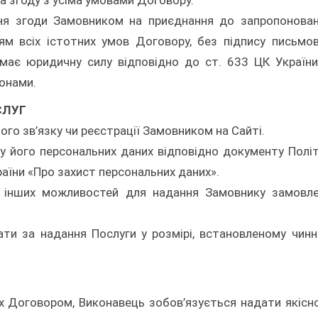
а згоду з усіма умовами Договору.
ня згоди Замовником на приєднання до запропонова
ям всіх істотних умов Договору, без підпису письмо
має юридичну силу відповідно до ст. 633 ЦК України
онами.
СЛУГ
ого зв’язку чи реєстрації Замовником на Сайті.
у його персональних даних відповідно документу Полі
аїни «Про захист персональних даних».
та інших можливостей для надання Замовнику замовл
ти за надання Послуги у розмірі, встановленому чин
их Договором, Виконавець зобов’язується надати якісно