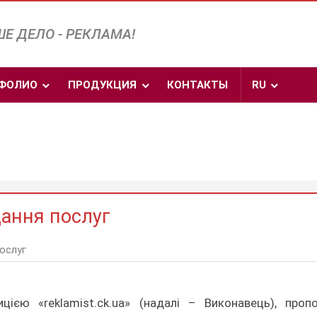
Е ДЕЛО - РЕКЛАМА!
ФОЛИО
ПРОДУКЦИЯ
КОНТАКТЫ
RU
дання послуг
ослуг
ією «reklamist.ck.ua» (надалі – Виконавець), проп