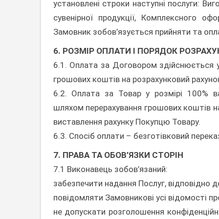
установлені строки наступні послуги: Ви
сувенірної продукції, Комплексного офо
Замовник зобов’язується прийняти та опла
6. РОЗМІР ОПЛАТИ І ПОРЯДОК РОЗРАХУ
6.1. Оплата за Договором здійснюється у
грошових коштів на розрахунковий рахуно
6.2. Оплата за Товар у розмірі 100% в
шляхом перерахування грошових коштів на
виставлення рахунку Покупцю Товару.
6.3. Спосіб оплати – безготівковий перека
7. ПРАВА ТА ОБОВ’ЯЗКИ СТОРІН
7.1 Виконавець зобов’язаний:
забезпечити надання Послуг, відповідно 
повідомляти Замовникові усі відомості пр
не допускати розголошення конфіденційно