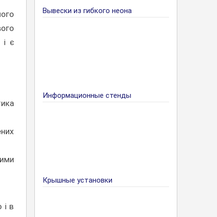
Вывески из гибкого неона
ного
вого
 і є
Информационные стенды
тика
ених
ними
Крышные установки
 і в