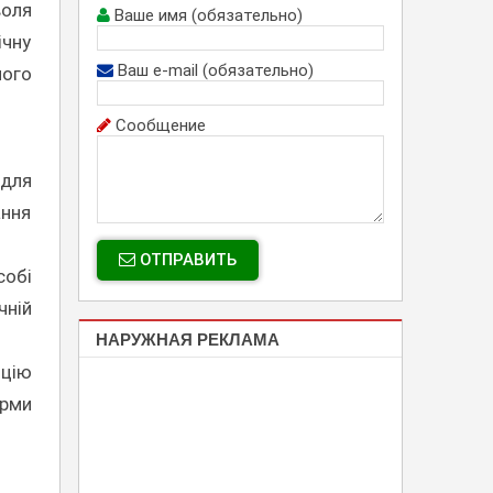
воля
Ваше имя (обязательно)
ічну
Ваш e-mail (обязательно)
ного
Сообщение
 для
ання
ОТПРАВИТЬ
собі
чній
НАРУЖНАЯ РЕКЛАМА
ицію
орми