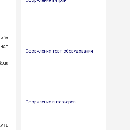
Оформление витрин
и їх
ист
Оформление торг. оборудования
k.ua
Оформление интерьеров
дуть