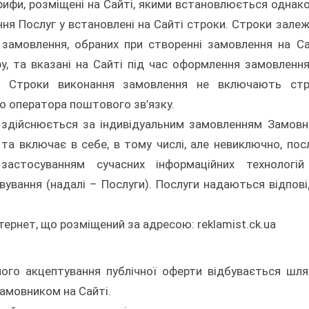
ифи, розміщені на Сайті, якими встановлюється однак
ння Послуг у встановлені на Сайті строки. Строки зале
 замовлення, обраних при створенні замовлення на Са
, та вказані на Сайті під час оформлення замовлення
ь. Строки виконання замовлення не включають стр
о оператора поштового зв’язку.
о здійснюється за індивідуальним замовленням Замовн
а включає в себе, в тому числі, але невиключно, пос
з застосуванням сучасних інформаційних технологі
ування (надалі – Послуги). Послуги надаються відпов
тернет, що розміщений за адресою: reklamist.ck.ua
ного акцептування публічної оферти відбувається шл
Замовником на Сайті.