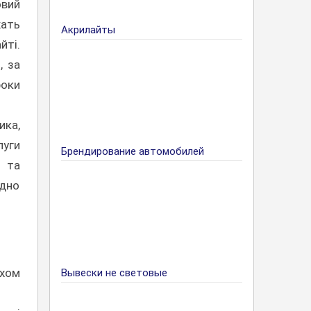
овий
жать
Акрилайты
йті.
, за
оки
ика,
луги
Брендирование автомобилей
й та
ідно
яхом
Вывески не световые