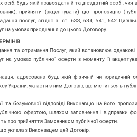
осіб, будь-якій правоздатній та дієздатній особі, чия 
вник), прийняти (акцептувати) цю пропозицію (публ
адання послуг, згідно зі ст. 633, 634, 641, 642 Цивіль
уг на умовах приєднання до цього Договору.
ЕРМІНІВ
адання та отримання Послуг, який встановлює однакові
уг на умовах публічної оферти з моменту її акцептув
навця, адресована будь-якій фізичній чи юридичній о
су України, укласти з ним Договір, що міститься в публі
ї та безумовної відповіді Виконавцю на його пропоз
публічною офертою, шляхом заповнення і відправки ф
ить про прийняття Замовником публічної оферти.
що уклала з Виконавцем цей Договір.