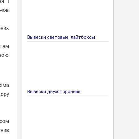
ня і
умов
ених
Вывески световые, лайтбоксы
ттям
иною
сіма
Вывески двухсторонние
вору
яхом
снив