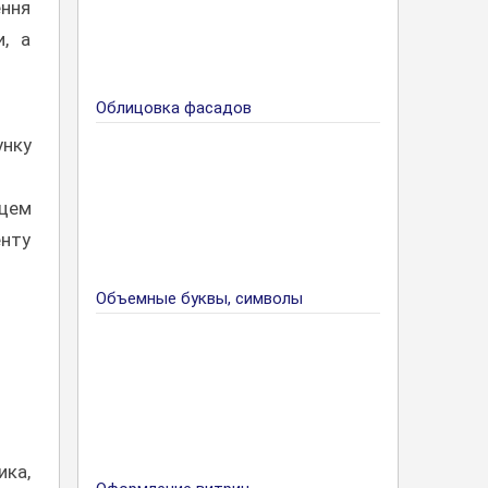
ення
и, а
Облицовка фасадов
унку
пцем
енту
Объемные буквы, символы
ика,