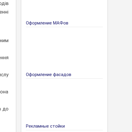
одів
енні
Оформление МАФов
нним
ення
ислу
Оформление фасадов
вона
в до
Рекламные стойки