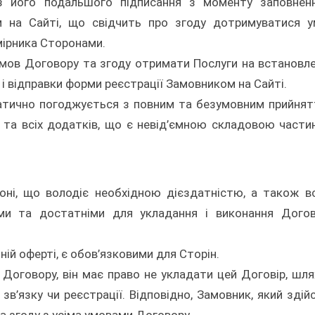
з його подальшого підписання з моменту заповнен
м на Сайті, що свідчить про згоду дотримуватися 
мірника Сторонами.
умов Договору та згоду отримати Послуги на встановл
і відправки форми реєстрації Замовником на Сайті.
матично погоджується з повним та безумовним прийня
 та всіх додатків, що є невід’ємною складовою част
оні, що володіє необхідною дієздатністю, а також в
ми та достатніми для укладання і виконання Дого
чній оферті, є обов’язковими для Сторін.
Договору, він має право не укладати цей Договір, шл
в’язку чи реєстрації. Відповідно, Замовник, який здій