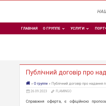
Перейти
к
НАШ
содержимому
ГЛАВНАЯ
О ГРУППЕ
УСЛУГИ
ПОРТ
Публічний договір про на
»
О группе
» Публічний договір про надання п
26.09.2023
FLAMINGO
Справжня оферта, є офіційною пропозиц