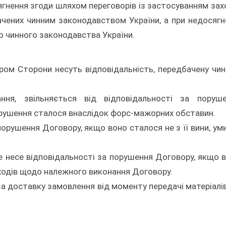
ягнення згоди шляхом переговорів із застосуванням зах
чених чинним законодавством України, а при недосягн
о чинного законодавства України.
ром Сторони несуть відповідальність, передбачену чи
ння, звільняється від відповідальності за поруш
орушення сталося внаслідок форс-мажорних обставин.
порушення Договору, якщо воно сталося не з її вини, ум
е несе відповідальності за порушення Договору, якщо 
аходів щодо належного виконання Договору.
 за доставку замовлення від моменту передачі матеріалі