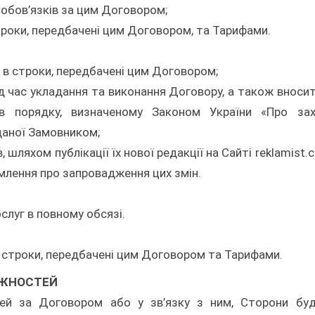
 обов’язків за цим Договором;
троки, передбачені цим Договором, та Тарифами.
і в строки, передбачені цим Договором;
д час укладання та виконання Договору, а також вносит
в порядку, визначеному Законом України «Про зах
аданої Замовником;
шляхом публікації їх нової редакції на Сайті reklamist.c
омлення про запровадження цих змін.
слуг в повному обсязі.
 строки, передбачені цим Договором та Тарифами.
БІЖНОСТЕЙ
стей за Договором або у зв’язку з ним, Сторони бу