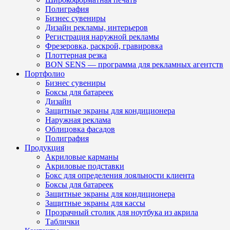
Полиграфия
Бизнес сувениры
Дизайн рекламы, интерьеров
Регистрация наружной рекламы
Фрезеровка, раскрой, гравировка
Плоттерная резка
BON SENS — программа для рекламных агентств
Портфолио
Бизнес сувениры
Боксы для батареек
Дизайн
Защитные экраны для кондиционера
Наружная реклама
Облицовка фасадов
Полиграфия
Продукция
Акриловые карманы
Акриловые подставки
Бокс для определения лояльности клиента
Боксы для батареек
Защитные экраны для кондиционера
Защитные экраны для кассы
Прозрачный столик для ноутбука из акрила
Таблички