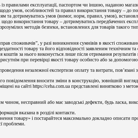
 із правилами експлуатації, паспортом чи іншою, наданою магаз
ю щодо умов, особливостей та правил використання товару – до п
ням та дотримуватись умов (вимог, норм, правил, умов), встанов
а щодо використання товару – дотримуватись передбачених експл
 зрозумілих методів безпеки, встановлених для товарів такого тип
т прав споживачів”, у разі виникнення сумнівів в якості спожив
цездатності товару та його відповідності заявленим технічним 
 коштів за нього виконується лише після отримання результатів 
исутнім при перевірці якості товару особисто або за допомого
 проведення незалежної експертизи оплату та витрати, пов’язані
го повідомлення вносити зміни в конструкцію, зовнішній вигляд
іщені на сайті https://ceha.com.ua представлені винятково з мето
чином, несправний або має заводські дефекти, будь ласка, викон
формація вказана в розділі контакти.
нення товару» і постарайтеся максимально докладно описати про
єї проблеми.