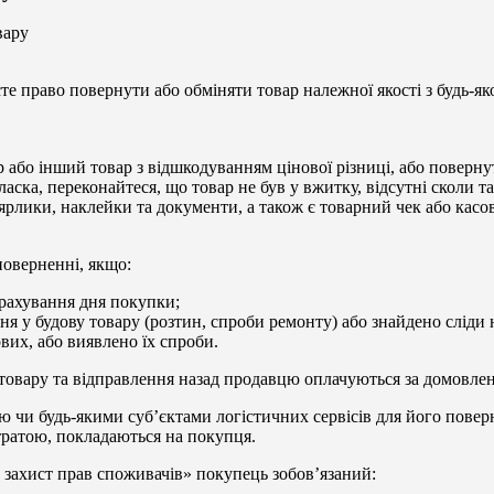
вару
те право повернути або обміняти товар належної якості з будь-я
 або інший товар з відшкодуванням цінової різниці, або поверну
ска, переконайтеся, що товар не був у вжитку, відсутні сколи та
 ярлики, наклейки та документи, а також є товарний чек або кас
поверненні, якщо:
урахування дня покупки;
ння у будову товару (розтин, спроби ремонту) або знайдено сліди
вих, або виявлено їх спроби.
у товару та відправлення назад продавцю оплачуються за домовлен
 чи будь-якими суб’єктами логістичних сервісів для його повер
тратою, покладаються на покупця.
о захист прав споживачів» покупець зобов’язаний: