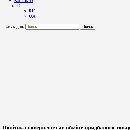
Контакты
RU
RU
UA
Поиск для:
Поиск
Політика повернення чи обміну придбаного това