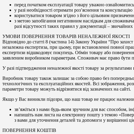
перед початком експлуатації товару уважно ознайомитись
у разі необхідності отримати роз’яснення та консультаці
користуватися товаром згідно з його цільовим призначен
з метою запобігання негативним наслідкам для споживач
разі відсутності таких правил у документації – звичайних
УМОВИ ПОВЕРНЕННЯ ТОВАРІВ НЕНАЛЕЖНОЇ ЯКОСТІ
Відповідно до статті 8 (частина 14) Закону України “Про захис
незалежна експертиза, при цьому, при встановленні повної пра
експертизи відшкодовує покупець. Обмін товару або повернення
заявленим виробником параметрам. Споживач має право бути пр
У разі підтвердження неналежної якості товару за результатами
Виробник товару також залишає за собою право без попередньо
технологічних та експлуатаційних якостей. Всі зображення, розм
параметри товару можуть відрізнятися від зазначених на сайті.
Якщо у Вас виникли підозри, що наш товар не працює належним 
зв’яжіться з нами будь-яким зручним для вас способом, ін
напишіть нам листа на електронну пошту з темою «Повер
з вами для уточнення деталей та допомоги у вирішенні ці
ПОВЕРНЕННЯ КОШТІВ