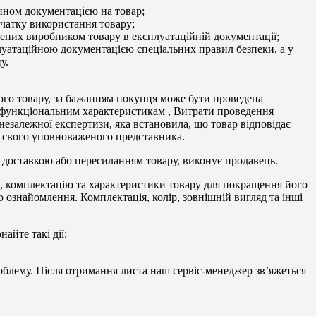
ином документацією на товар;
очатку використання товару;
лених виробником товару в експлуатаційній документації;
уатаційною документацією спеціальних правил безпеки, а у
у.
аного товару, за бажанням покупця може бути проведена
та функціональним характеристикам , Витрати проведення
незалежної експертизи, яка встановила, що товар відповідає
ю свого уповноваженого представника.
 з доставкою або пересиланням товару, виконує продавець.
, комплектацію та характеристики товару для покращення його
ю ознайомлення. Комплектація, колір, зовнішній вигляд та інші
айте такі дії:
блему. Після отримання листа наш сервіс-менеджер зв’яжеться