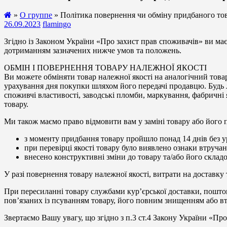
»
О группе
» Політика повернення чи обміну придбаного то
26.09.2023
flamingo
Згідно із Законом України «Про захист прав споживачів» ви має
дотриманням зазначених нижче умов та положень.
ОБМІН І ПОВЕРНЕННЯ ТОВАРУ НАЛЕЖНОЇ ЯКОСТІ
Ви можете обміняти товар належної якості на аналогічний товар
урахування дня покупки шляхом його передачі продавцю. Будь ла
споживчі властивості, заводські пломби, маркування, фабричні
товару.
Ми також маємо право відмовити вам у заміні товару або його 
з моменту придбання товару пройшло понад 14 днів без 
при перевірці якості товару було виявлено ознаки втруча
внесено конструктивні зміни до товару та/або його складо
У разі повернення товару належної якості, витрати на доставк
При пересиланні товару службами кур’єрської доставки, поштою
пов’язаних із псуванням товару, його повним знищенням або в
Звертаємо Вашу увагу, що згідно з п.3 ст.4 Закону України «Пр